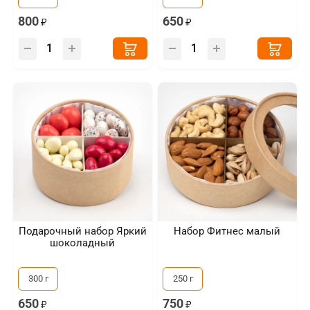
800
650
Подарочный набор Яркий
Набор Фитнес малый
шоколадный
300 г
250 г
650
750