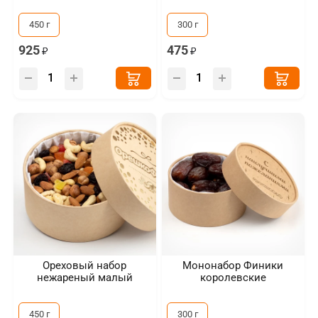
450 г
300 г
925
475
Ореховый набор
Мононабор Финики
нежареный малый
королевские
450 г
300 г