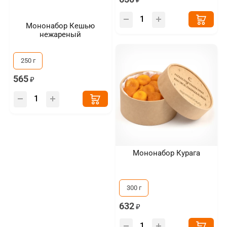
Мононабор Кешью
нежареный
250 г
565
Мононабор Курага
300 г
632