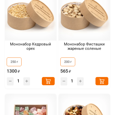
Мононабор Кедровый
Мононабор Фисташки
орех
жареные соленые
250 г
200 г
1300
565