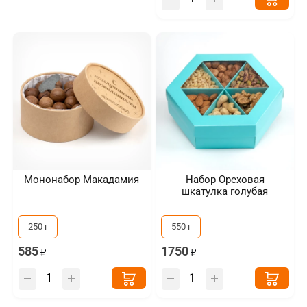
Мононабор Макадамия
Набор Ореховая
шкатулка голубая
250 г
550 г
585
1750