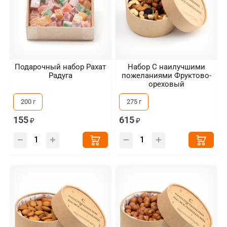
Подарочный набор Рахат
Набор С наилучшими
Радуга
пожеланиями Фруктово-
ореховый
200 г
275 г
155
615