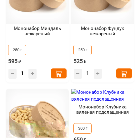
Мононабор Миндаль
Мононабор Фундук
нежареный
нежареный
250 г
250 г
595
525
Мононабор Клубника
вяленая подслащенная
300 г
650