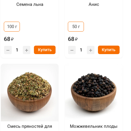
Семена льна
Анис
100 г
50 г
68
68
Купить
Купить
Смесь пряностей для
Можжевельник плоды