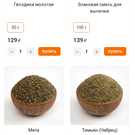
Гвоздика молотая
Злаковая смесь для
выпечки
50 г
100 г
129
139
Купить
Купить
Мята
Тимьян (Чабрец)