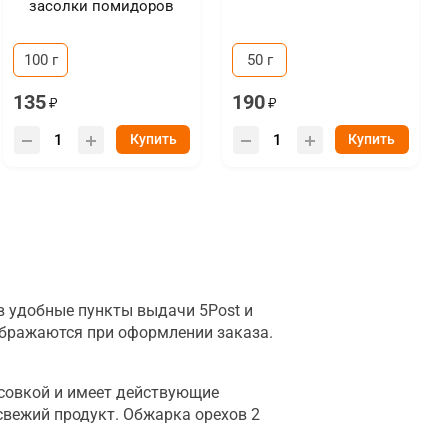
засолки помидоров
100 г
50 г
135
190
Купить
Купить
в удобные пункты выдачи 5Post и
тображаются при оформлении заказа.
совкой и имеет действующие
свежий продукт. Обжарка орехов 2