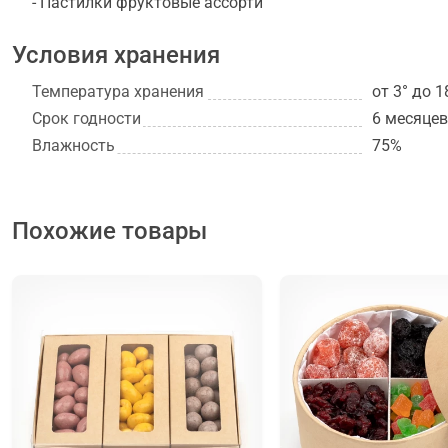
- Пастилки фруктовые ассорти
Пастилки Фруктовое ассорти: высушенное пюре мякоти
концентрированный сок вишни, лимонный сок, имбирь
Условия хранения
Температура хранения
от 3° до 1
Срок годности
6 месяцев
Влажность
75%
Похожие товары