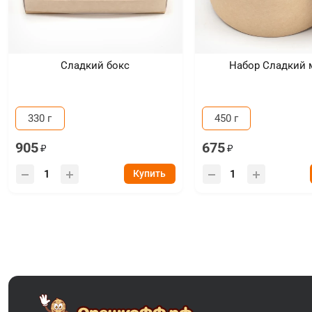
Сладкий бокс
Набор Сладкий 
330 г
450 г
905
675
Купить