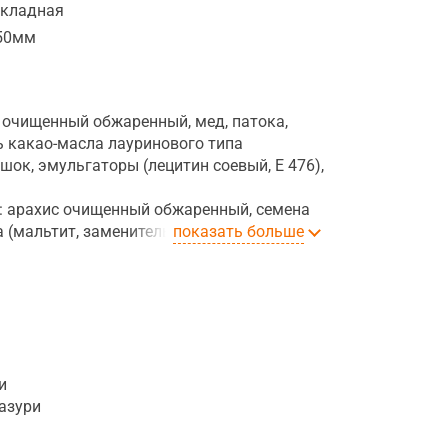
складная
50мм
 очищенный обжаренный, мед, патока,
ь какао-масла лауринового типа
ок, эмульгаторы (лецитин соевый, Е 476),
и: арахис очищенный обжаренный, семена
а (мальтит, заменитель какао-масла
показать больше
й жир), какао-порошок, эмульгаторы
азури: арахис очищенный обжаренный,
ндитерская без сахара (мальтит,
зированный растительный жир), какао-
н).
и
уктоза, пектин, стружка кокосовая,
лазури
, бета-каротин, антоциан, ароматизаторы