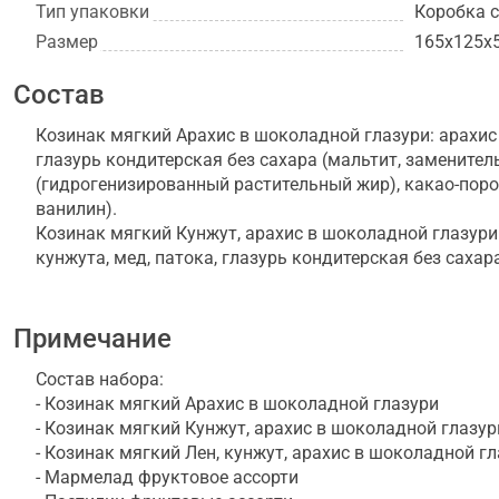
Тип упаковки
Коробка 
Размер
165х125х
Состав
Козинак мягкий Арахис в шоколадной глазури: арахис
глазурь кондитерская без сахара (мальтит, заменител
(гидрогенизированный растительный жир), какао-порош
ванилин).
Козинак мягкий Кунжут, арахис в шоколадной глазур
кунжута, мед, патока, глазурь кондитерская без сахар
лауринового типа (гидрогенизированный растительны
(лецитин соевый, Е 476), ванилин).
Козинак мягкий Лен, кунжут, арахис в шоколадной гл
Примечание
семена кунжута, семена льна, мед, патока, глазурь ко
Состав набора:
заменитель какао-масла лауринового типа (гидрогени
- Козинак мягкий Арахис в шоколадной глазури
порошок, эмульгаторы (лецитин соевый, Е 476), ванили
- Козинак мягкий Кунжут, арахис в шоколадной глазур
Мармелад фруктовое ассорти: патока крахмальная, фр
- Козинак мягкий Лен, кунжут, арахис в шоколадной г
лимонная кислота, красители натуральные: хлорофилл
- Мармелад фруктовое ассорти
натуральные: яблоко, вишня, абрикос.