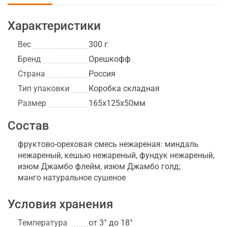
Характеристики
Вес
300 г
Бренд
Орешкофф
Страна
Россия
Тип упаковки
Коробка складная
Размер
165х125х50мм
Состав
фруктово-ореховая смесь нежареная: миндаль
нежареный, кешью нежареный, фундук нежареный,
изюм Джамбо флейм, изюм Джамбо голд;
манго натуральное сушеное
Условия хранения
Температура
от 3° до 18°