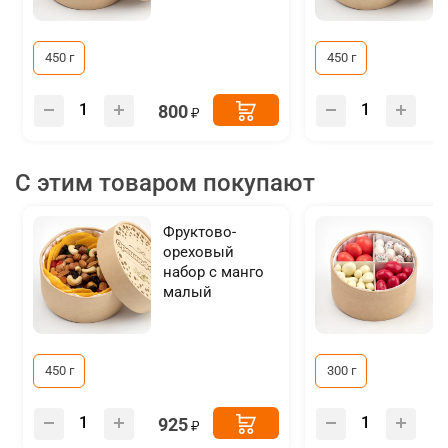
450 г
450 г
800
С этим товаром покупают
Фруктово-
ореховый
набор с манго
малый
450 г
300 г
925