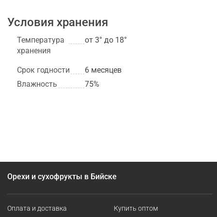
шоколаде: молочный шоколад (сахар, масло какао,
сухое цельное молоко, какао тертое, сухая
Условия хранения
молочная сыворотка, сахар, молочный жир,
Температура
от 3° до 18°
эмульгаторы (лецитин соевый) ароматизатор
хранения
"Ванилин"), ядро миндаля жареного, сахар,
глазирователь (смола гуммилак).
Срок годности
6 месяцев
Влажность
75%
Орехи и сухофрукты в Бийске
Оплата и доставка
Купить оптом