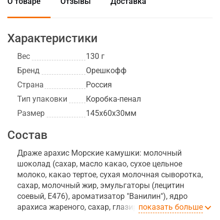
О товаре
Отзывы
Доставка
Характеристики
Вес
130 г
Бренд
Орешкофф
Страна
Россия
Тип упаковки
Коробка-пенал
Размер
145х60х30мм
Состав
Драже арахис Морские камушки: молочный
шоколад (сахар, масло какао, сухое цельное
молоко, какао тертое, сухая молочная сыворотка,
сахар, молочный жир, эмульгаторы (лецитин
соевый, Е476), ароматизатор "Ванилин"), ядро
арахиса жареного, сахар, глазирователь, краситель.
показать больше
Драже миндаль Акварель в бельгийском молочном