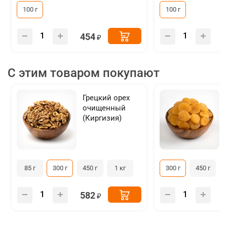
100 г
100 г
454
С этим товаром покупают
Грецкий орех
очищенный
(Киргизия)
85 г
300 г
450 г
1 кг
300 г
450 г
582