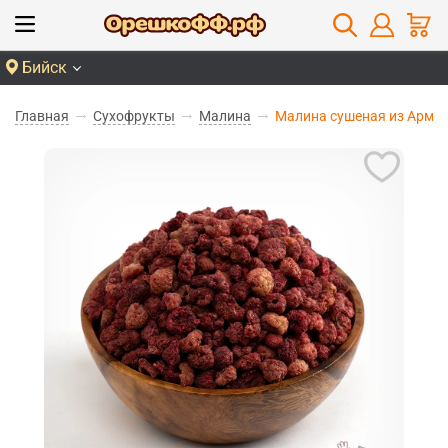
Бийск
Главная
Сухофрукты
Малина
Малина сушеная из Арме