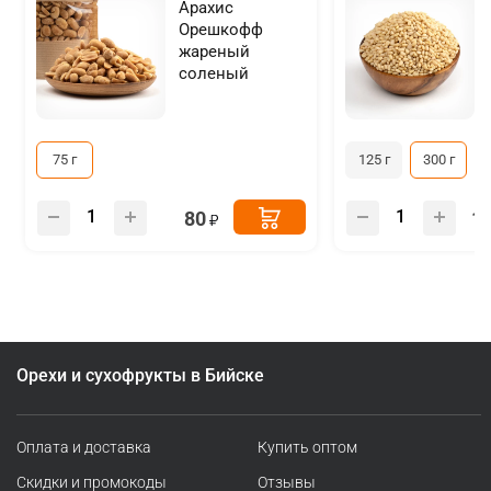
Арахис
Орешкофф
жареный
соленый
75 г
125 г
300 г
80
1
Орехи и сухофрукты в Бийске
Оплата и доставка
Купить оптом
Скидки и промокоды
Отзывы