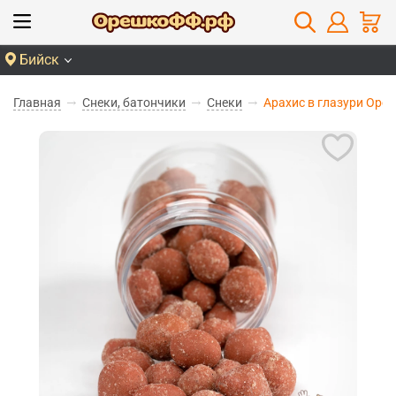
Бийск
Главная
Снеки, батончики
Снеки
Арахис в глазури Оре